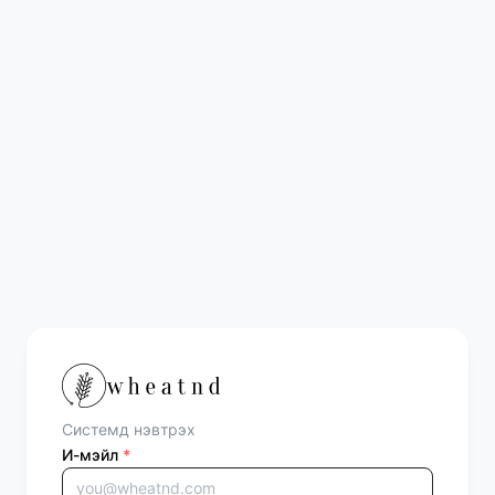
Системд нэвтрэх
И-мэйл
*