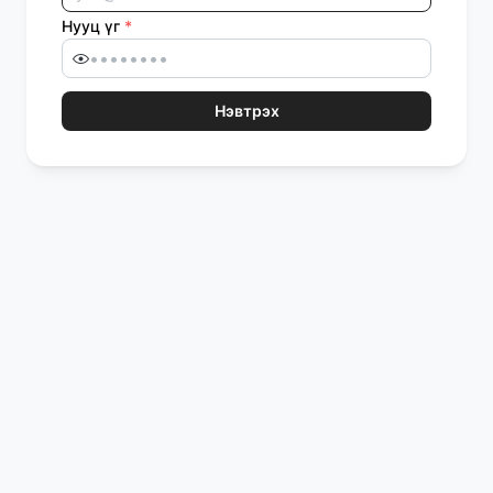
Нууц үг
*
Нэвтрэх